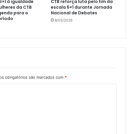
6×1 à igualdade
CTB reforça luta pelo fim da
mulheres da CTB
escala 6×1 durante Jornada
genda para o
Nacional de Debates
eríodo
8/05/2026
s obrigatórios são marcados com
*