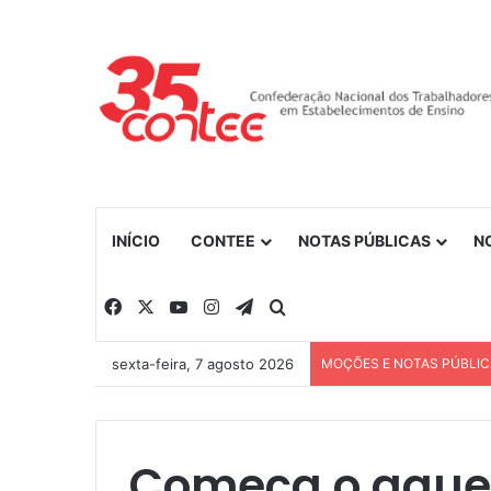
INÍCIO
CONTEE
NOTAS PÚBLICAS
N
Facebook
X
YouTube
Instagram
Telegram
Procurar por
sexta-feira, 7 agosto 2026
MOÇÕES E NOTAS PÚBLI
Começa o aquec