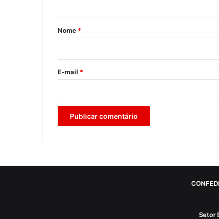
á
r
Nome
*
i
o
*
E-mail
*
CONFED
Setor 