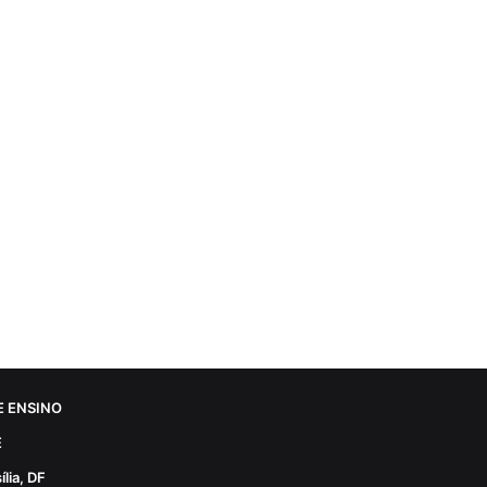
 ENSINO
E
lia, DF