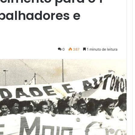
abalhadores e
0
387
1 minuto de leitura