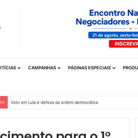
OTÍCIAS
CAMPANHAS
PÁGINAS ESPECIAIS
PROD
CAS
Voto em Lula é defesa da ordem democrática
imento para o 1°