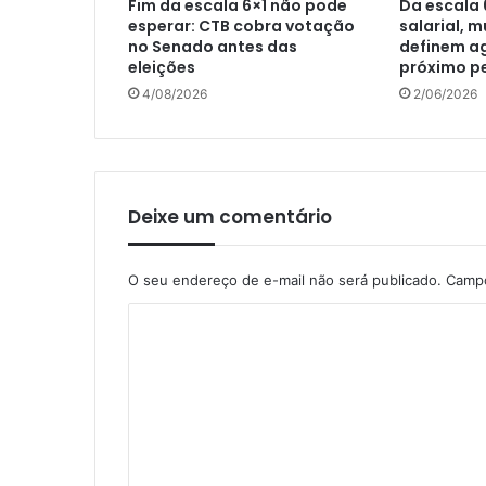
Fim da escala 6×1 não pode
Da escala 
esperar: CTB cobra votação
salarial, 
no Senado antes das
definem a
eleições
próximo p
4/08/2026
2/06/2026
Deixe um comentário
O seu endereço de e-mail não será publicado.
Campo
C
o
m
e
n
t