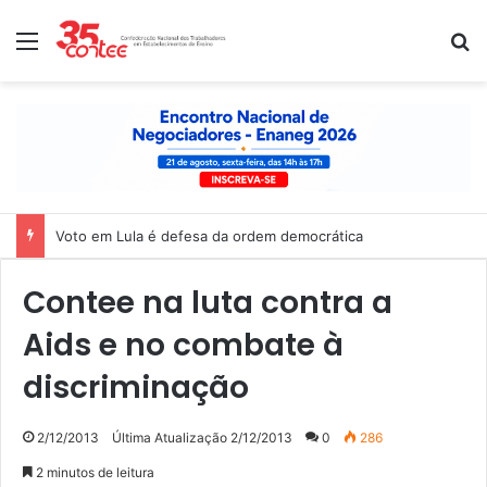
Menu
P
Voto em Lula é defesa da ordem democrática
Contee na luta contra a
Aids e no combate à
discriminação
2/12/2013
Última Atualização 2/12/2013
0
286
2 minutos de leitura