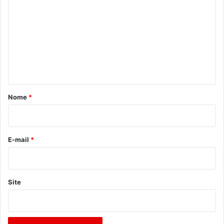
o
m
e
n
t
á
r
Nome
*
i
o
*
E-mail
*
Site