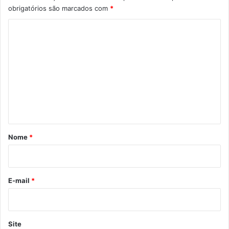
obrigatórios são marcados com
*
C
o
m
e
n
t
á
r
Nome
*
i
o
*
E-mail
*
Site