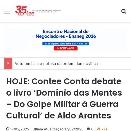
Menu
P
Voto em Lula é defesa da ordem democrática
HOJE: Contee Conta debate
o livro ‘Domínio das Mentes
– Do Golpe Militar à Guerra
Cultural’ de Aldo Arantes
17/02/2025
Última Atualização 17/02/2025
0
771