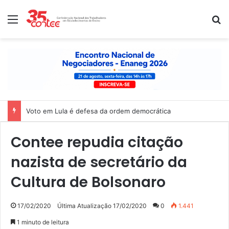
Menu
P
Voto em Lula é defesa da ordem democrática
Contee repudia citação
nazista de secretário da
Cultura de Bolsonaro
17/02/2020
Última Atualização 17/02/2020
0
1.441
1 minuto de leitura