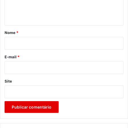
n
t
á
r
Nome
*
i
o
*
E-mail
*
Site