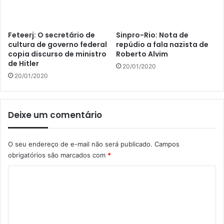
Feteerj: O secretário de
Sinpro-Rio: Nota de
cultura de governo federal
repúdio a fala nazista de
copia discurso de ministro
Roberto Alvim
de Hitler
20/01/2020
20/01/2020
Deixe um comentário
O seu endereço de e-mail não será publicado.
Campos
obrigatórios são marcados com
*
C
o
m
e