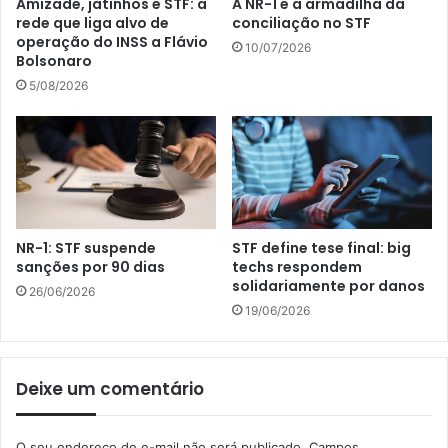
Amizade, jatinhos e STF: a
A NR-1 e a armadilha da
rede que liga alvo de
conciliação no STF
operação do INSS a Flávio
10/07/2026
Bolsonaro
5/08/2026
NR-1: STF suspende
STF define tese final: big
sanções por 90 dias
techs respondem
solidariamente por danos
26/06/2026
19/06/2026
Deixe um comentário
O seu endereço de e-mail não será publicado.
Campos