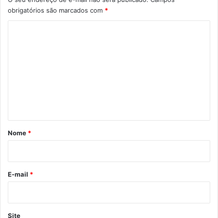
obrigatórios são marcados com
*
C
o
m
e
n
t
á
r
Nome
*
i
o
*
E-mail
*
Site