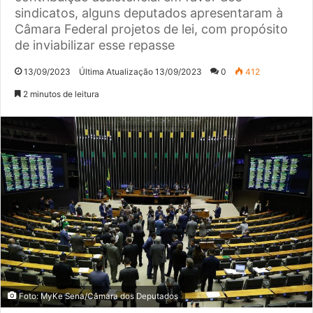
sindicatos, alguns deputados apresentaram à
Câmara Federal projetos de lei, com propósito
de inviabilizar esse repasse
13/09/2023
Última Atualização 13/09/2023
0
412
2 minutos de leitura
Foto: MyKe Sena/Câmara dos Deputados