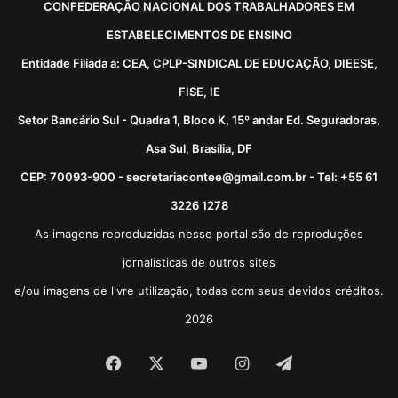
CONFEDERAÇÃO NACIONAL DOS TRABALHADORES EM
ESTABELECIMENTOS DE ENSINO
Entidade Filiada a: CEA, CPLP-SINDICAL DE EDUCAÇÃO, DIEESE,
FISE, IE
Setor Bancário Sul - Quadra 1, Bloco K, 15º andar Ed. Seguradoras,
Asa Sul, Brasília, DF
CEP: 70093-900 - secretariacontee@gmail.com.br - Tel: +55 61
3226 1278
As imagens reproduzidas nesse portal são de reproduções
jornalísticas de outros sites
e/ou imagens de livre utilização, todas com seus devidos créditos.
2026
Facebook
X
YouTube
Instagram
Telegram