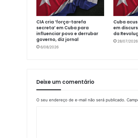
CIA cria ‘força-tarefa
Cuba acus
secreta’ em Cuba para
em discur
influenciar povo e derrubar
da Revolu
governo, diz jornal
28/07/2026
6/08/2026
Deixe um comentário
O seu endereço de e-mail não será publicado.
Campo
C
o
m