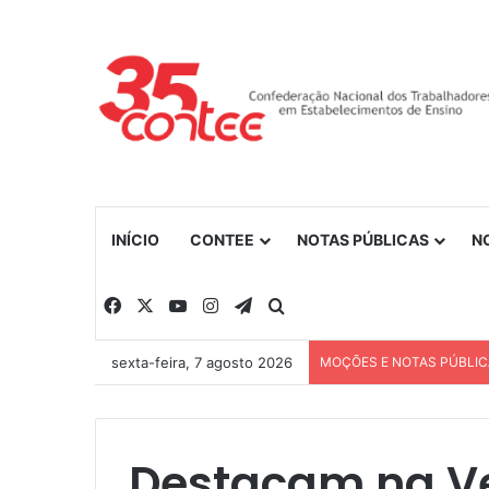
INÍCIO
CONTEE
NOTAS PÚBLICAS
N
Facebook
X
YouTube
Instagram
Telegram
Procurar por
sexta-feira, 7 agosto 2026
MOÇÕES E NOTAS PÚBLI
Destacam na V