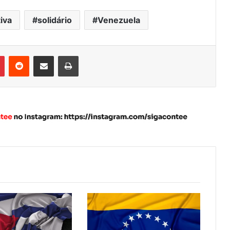
iva
solidário
Venezuela
Pinterest
Reddit
Compartilhar via e-mail
Imprimir