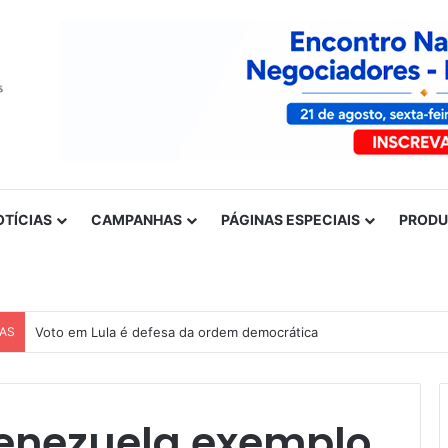
OTÍCIAS
CAMPANHAS
PÁGINAS ESPECIAIS
PROD
CAS
Voto em Lula é defesa da ordem democrática
enezuela exemplo