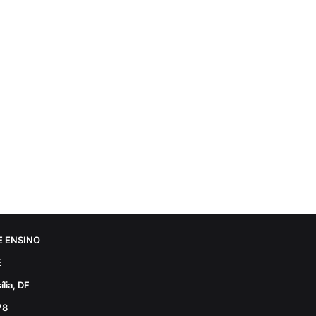
 ENSINO
E
lia, DF
78