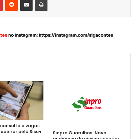
 consulta a vagas
superior pelo Sisu+
Sinpro Guarulhos: Nova
audiência do ensino superior