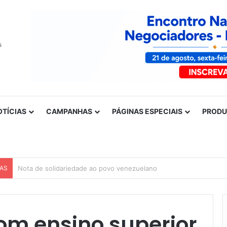
OTÍCIAS
CAMPANHAS
PÁGINAS ESPECIAIS
PROD
CAS
Nota de solidariedade ao povo venezuelano
om ensino superior