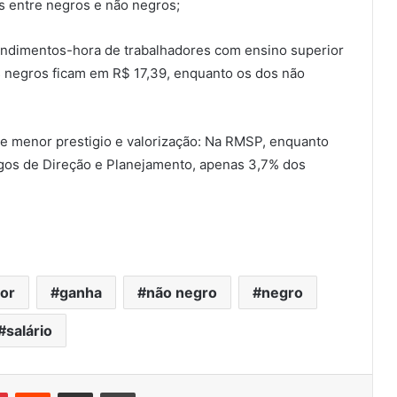
 entre negros e não negros;
 rendimentos-hora de trabalhadores com ensino superior
 negros ficam em R$ 17,39, enquanto os dos não
 menor prestigio e valorização: Na RMSP, enquanto
gos de Direção e Planejamento, apenas 3,7% dos
or
ganha
não negro
negro
salário
Pinterest
Reddit
Compartilhar via e-mail
Imprimir