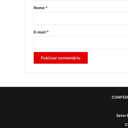
r
Nome
*
i
o
*
E-mail
*
CONFED
Setor 
C