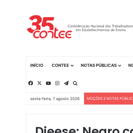
INÍCIO
CONTEE
NOTAS PÚBLICAS
N
Facebook
X
YouTube
Instagram
Telegram
Procurar por
sexta-feira, 7 agosto 2026
MOÇÕES E NOTAS PÚBLI
Dieese: Negro c