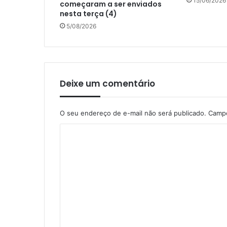
15/06/2026
começaram a ser enviados
nesta terça (4)
5/08/2026
Deixe um comentário
O seu endereço de e-mail não será publicado.
Campo
C
o
m
e
n
t
á