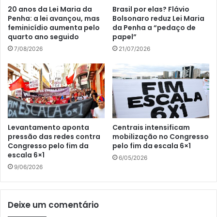
20 anos da Lei Maria da
Brasil por elas? Flávio
Penha: a lei avançou, mas
Bolsonaro reduz Lei Maria
feminicídio aumenta pelo
da Penha a “pedaço de
quarto ano seguido
papel”
7/08/2026
21/07/2026
Levantamento aponta
Centrais intensificam
pressão das redes contra
mobilização no Congresso
Congresso pelo fim da
pelo fim da escala 6×1
escala 6×1
6/05/2026
9/06/2026
Deixe um comentário