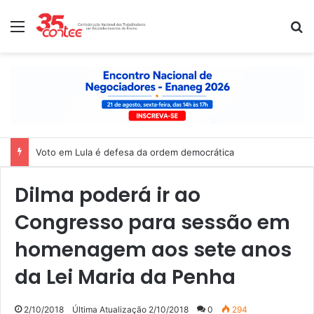
Menu
P
Voto em Lula é defesa da ordem democrática
Dilma poderá ir ao
Congresso para sessão em
homenagem aos sete anos
da Lei Maria da Penha
2/10/2018
Última Atualização 2/10/2018
0
294