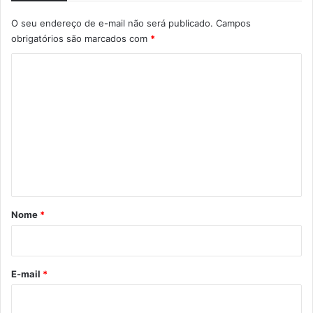
O seu endereço de e-mail não será publicado.
Campos
obrigatórios são marcados com
*
C
o
m
e
n
t
á
r
Nome
*
i
o
*
E-mail
*