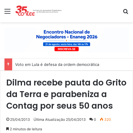
Menu
P
Voto em Lula é defesa da ordem democrática
Dilma recebe pauta do Grito
da Terra e parabeniza a
Contag por seus 50 anos
25/04/2013
Última Atualização 25/04/2013
0
320
2 minutos de leitura