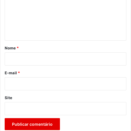
m
e
n
t
á
r
Nome
*
i
o
*
E-mail
*
Site