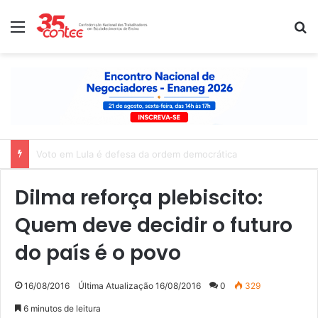
Menu
P
Nota de solidariedade ao povo venezuelano
Dilma reforça plebiscito:
Quem deve decidir o futuro
do país é o povo
16/08/2016
Última Atualização 16/08/2016
0
329
6 minutos de leitura