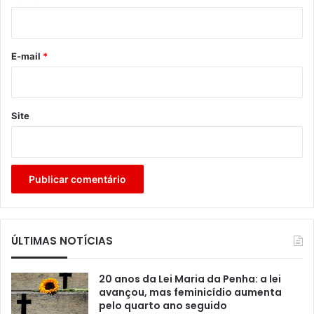
i
o
*
E-mail
*
Site
ÚLTIMAS NOTÍCIAS
20 anos da Lei Maria da Penha: a lei
avançou, mas feminicídio aumenta
pelo quarto ano seguido