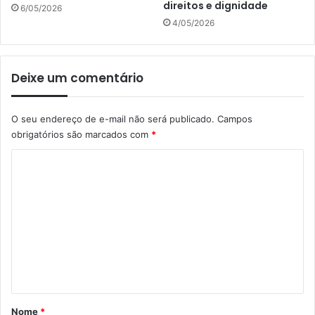
direitos e dignidade
6/05/2026
4/05/2026
Deixe um comentário
O seu endereço de e-mail não será publicado.
Campos
obrigatórios são marcados com
*
C
o
m
e
n
t
á
r
Nome
*