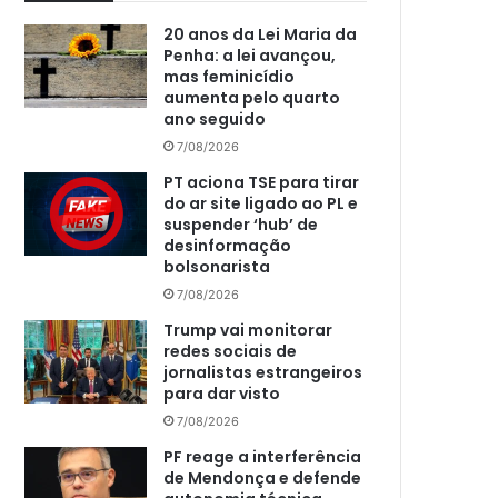
20 anos da Lei Maria da
Penha: a lei avançou,
mas feminicídio
aumenta pelo quarto
ano seguido
7/08/2026
PT aciona TSE para tirar
do ar site ligado ao PL e
suspender ‘hub’ de
desinformação
bolsonarista
7/08/2026
Trump vai monitorar
redes sociais de
jornalistas estrangeiros
para dar visto
7/08/2026
PF reage a interferência
de Mendonça e defende