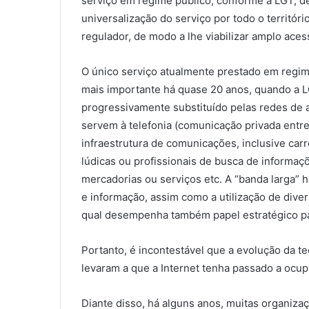
serviço em regime público, conforme a LGT, de
universalização do serviço por todo o territóri
regulador, de modo a lhe viabilizar amplo aces
O único serviço atualmente prestado em regime
mais importante há quase 20 anos, quando a L
progressivamente substituído pelas redes de a
servem à telefonia (comunicação privada entr
infraestrutura de comunicações, inclusive car
lúdicas ou profissionais de busca de informaçõ
mercadorias ou serviços etc. A “banda larga” 
e informação, assim como a utilização de diver
qual desempenha também papel estratégico pa
Portanto, é incontestável que a evolução da te
levaram a que a Internet tenha passado a ocup
Diante disso, há alguns anos, muitas organiz