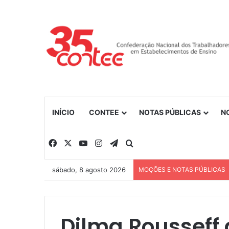
INÍCIO
CONTEE
NOTAS PÚBLICAS
N
Facebook
X
YouTube
Instagram
Telegram
Procurar por
sábado, 8 agosto 2026
MOÇÕES E NOTAS PÚBLICAS
Dilma Rousseff 