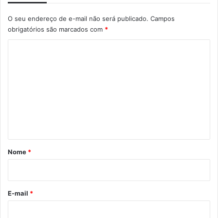
O seu endereço de e-mail não será publicado.
Campos
obrigatórios são marcados com
*
C
o
m
e
n
t
á
r
Nome
*
i
o
*
E-mail
*