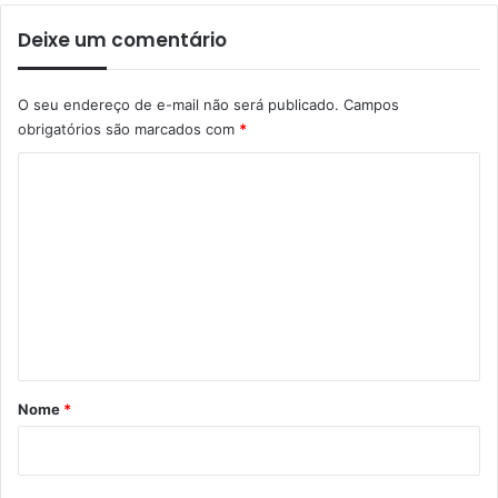
Deixe um comentário
O seu endereço de e-mail não será publicado.
Campos
obrigatórios são marcados com
*
C
o
m
e
n
t
á
r
Nome
*
i
o