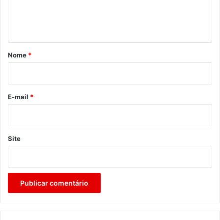
n
t
á
r
Nome
*
i
o
*
E-mail
*
Site