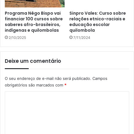
Programa Nêgo Bispo vai
Sinpro Vales: Curso sobre
financiar 100 cursos sobre
relações etnico-raciais e
saberes afro-brasileiros,
educação escolar
indígenas e quilombolas
quilombola
2/10/2025
7/11/2024
Deixe um comentário
O seu endereço de e-mail não será publicado.
Campos
obrigatórios são marcados com
*
C
o
m
e
n