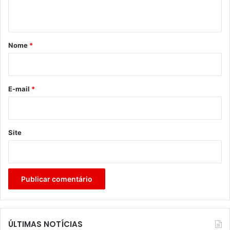
t
á
r
Nome
*
i
o
*
E-mail
*
Site
ÚLTIMAS NOTÍCIAS