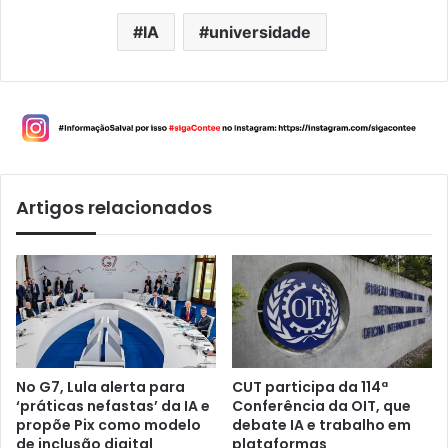
IA
universidade
Artigos relacionados
No G7, Lula alerta para
CUT participa da 114ª
‘práticas nefastas’ da IA e
Conferência da OIT, que
propõe Pix como modelo
debate IA e trabalho em
de inclusão digital
plataformas