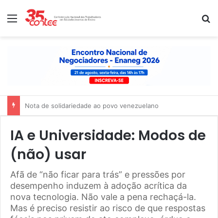
Menu
P
Nota de solidariedade ao povo venezuelano
IA e Universidade: Modos de
(não) usar
Afã de “não ficar para trás” e pressões por
desempenho induzem à adoção acrítica da
nova tecnologia. Não vale a pena rechaçá-la.
Mas é preciso resistir ao risco de que respostas