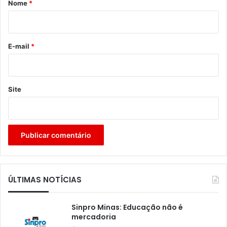
r
Nome
*
i
o
*
E-mail
*
Site
ÚLTIMAS NOTÍCIAS
Sinpro Minas: Educação não é
mercadoria