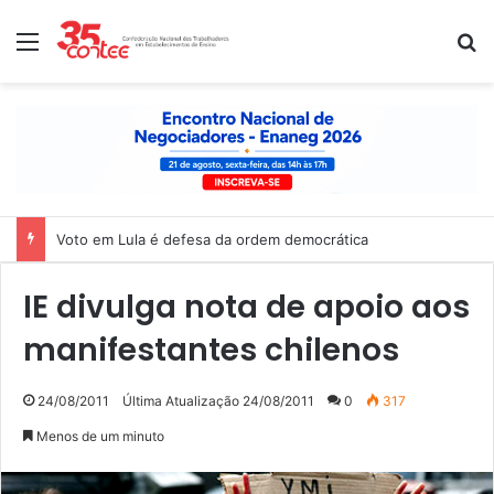
Menu
P
Voto em Lula é defesa da ordem democrática
IE divulga nota de apoio aos
manifestantes chilenos
24/08/2011
Última Atualização 24/08/2011
0
317
Menos de um minuto