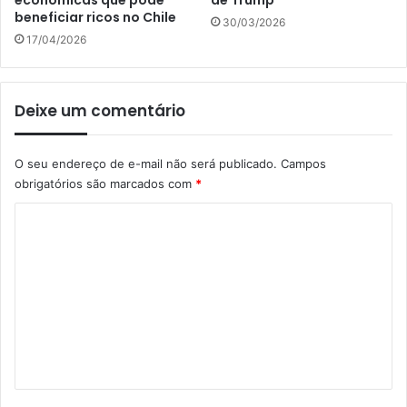
econômicas que pode
de Trump
beneficiar ricos no Chile
30/03/2026
17/04/2026
Deixe um comentário
O seu endereço de e-mail não será publicado.
Campos
obrigatórios são marcados com
*
C
o
m
e
n
t
á