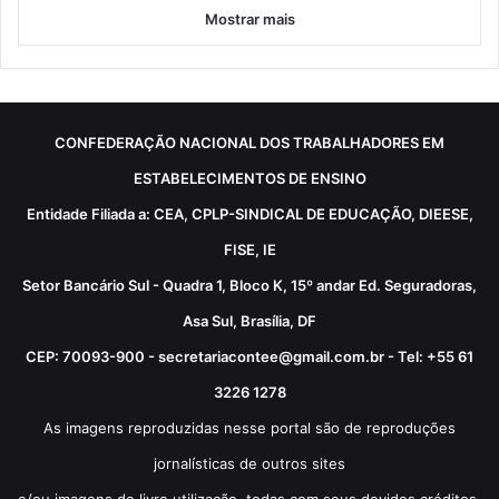
Mostrar mais
CONFEDERAÇÃO NACIONAL DOS TRABALHADORES EM
ESTABELECIMENTOS DE ENSINO
Entidade Filiada a: CEA, CPLP-SINDICAL DE EDUCAÇÃO, DIEESE,
FISE, IE
Setor Bancário Sul - Quadra 1, Bloco K, 15º andar Ed. Seguradoras,
Asa Sul, Brasília, DF
CEP: 70093-900 - secretariacontee@gmail.com.br - Tel: +55 61
3226 1278
As imagens reproduzidas nesse portal são de reproduções
jornalísticas de outros sites
e/ou imagens de livre utilização, todas com seus devidos créditos.