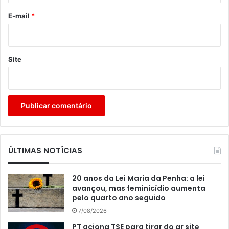
*
E-mail
*
Site
ÚLTIMAS NOTÍCIAS
20 anos da Lei Maria da Penha: a lei
avançou, mas feminicídio aumenta
pelo quarto ano seguido
7/08/2026
PT aciona TSE para tirar do ar site