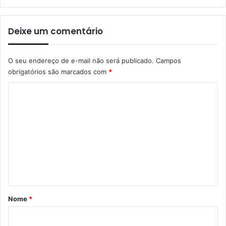
Deixe um comentário
O seu endereço de e-mail não será publicado.
Campos
obrigatórios são marcados com
*
C
o
m
e
n
t
á
r
Nome
*
i
o