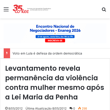
Menu
P
Voto em Lula é defesa da ordem democrática
Levantamento revela
permanência da violência
contra mulher mesmo após
a Lei Maria da Penha
8/05/2012
Última Atualização 8/05/2012
0
298