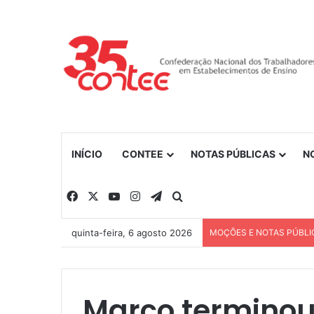
INÍCIO
CONTEE
NOTAS PÚBLICAS
N
Facebook
X
YouTube
Instagram
Telegram
Procurar por
quinta-feira, 6 agosto 2026
MOÇÕES E NOTAS PÚBLI
Março terminou,