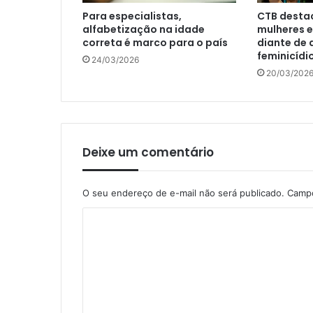
Para especialistas,
CTB destac
alfabetização na idade
mulheres e
correta é marco para o país
diante de 
feminicídi
24/03/2026
20/03/202
Deixe um comentário
O seu endereço de e-mail não será publicado.
Campo
C
o
m
e
n