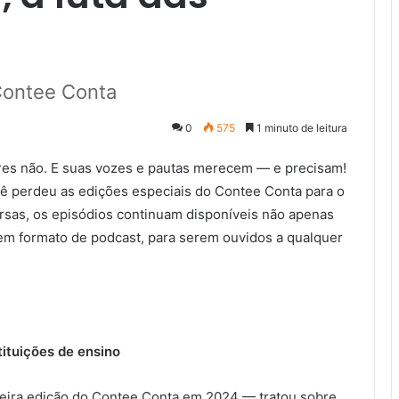
Contee Conta
0
575
1 minuto de leitura
res não. E suas vozes e pautas merecem — e precisam!
cê perdeu as edições especiais do Contee Conta para o
rsas, os episódios continuam disponíveis não apenas
em formato de podcast, para serem ouvidos a qualquer
ituições de ensino
eira edição do Contee Conta em 2024 — tratou sobre