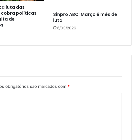
a luta das
 cobra políticas
Sinpro ABC: Março é mês de
alta de
luta
os
6/03/2026
6
s obrigatórios são marcados com
*