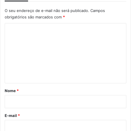
O seu endereço de e-mail não será publicado.
Campos
obrigatórios são marcados com
*
C
o
m
e
n
t
á
r
Nome
*
i
o
*
E-mail
*