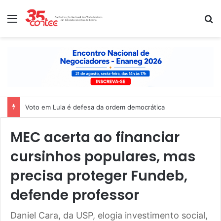
Menu
P
Voto em Lula é defesa da ordem democrática
MEC acerta ao financiar
cursinhos populares, mas
precisa proteger Fundeb,
defende professor
Daniel Cara, da USP, elogia investimento social,