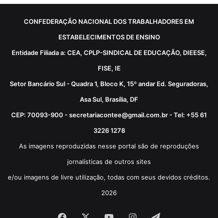
CONFEDERAÇÃO NACIONAL DOS TRABALHADORES EM
ESTABELECIMENTOS DE ENSINO
Entidade Filiada a: CEA, CPLP-SINDICAL DE EDUCAÇÃO, DIEESE,
FISE, IE
Setor Bancário Sul - Quadra 1, Bloco K, 15º andar Ed. Seguradoras,
Asa Sul, Brasília, DF
CEP: 70093-900 - secretariacontee@gmail.com.br - Tel: +55 61
3226 1278
As imagens reproduzidas nesse portal são de reproduções
jornalísticas de outros sites
e/ou imagens de livre utilização, todas com seus devidos créditos.
2026
Facebook
X
YouTube
Instagram
Telegram