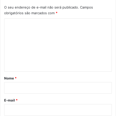
O seu endereço de e-mail não será publicado.
Campos
obrigatórios são marcados com
*
C
o
m
e
n
t
á
r
Nome
*
i
o
*
E-mail
*