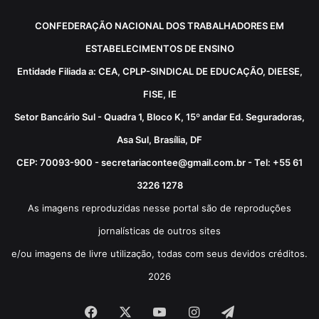
CONFEDERAÇÃO NACIONAL DOS TRABALHADORES EM
ESTABELECIMENTOS DE ENSINO
Entidade Filiada a: CEA, CPLP-SINDICAL DE EDUCAÇÃO, DIEESE,
FISE, IE
Setor Bancário Sul - Quadra 1, Bloco K, 15º andar Ed. Seguradoras,
Asa Sul, Brasília, DF
CEP: 70093-900 - secretariacontee@gmail.com.br - Tel: +55 61
3226 1278
As imagens reproduzidas nesse portal são de reproduções
jornalísticas de outros sites
e/ou imagens de livre utilização, todas com seus devidos créditos.
2026
Facebook
X
YouTube
Instagram
Telegram