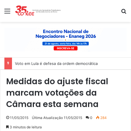
Menu
P
Voto em Lula é defesa da ordem democrática
Medidas do ajuste fiscal
marcam votações da
Câmara esta semana
11/05/2015
Última Atualização 11/05/2015
0
284
3 minutos de leitura