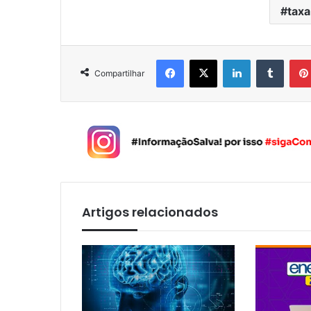
taxa
Facebook
X
Linkedin
Tumblr
Compartilhar
Artigos relacionados