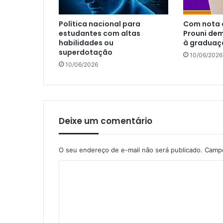
Política nacional para
Com nota d
estudantes com altas
Prouni de
habilidades ou
à graduaç
superdotação
10/06/2026
10/06/2026
Deixe um comentário
O seu endereço de e-mail não será publicado.
Campo
C
o
m
e