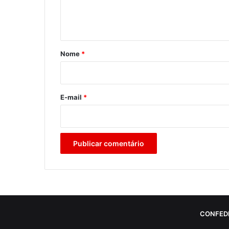
n
t
á
r
Nome
*
i
o
*
E-mail
*
CONFED