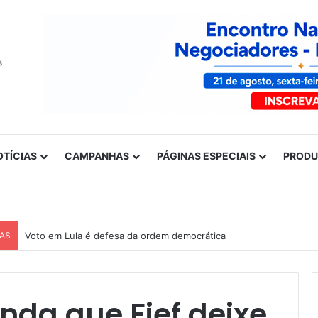
OTÍCIAS
CAMPANHAS
PÁGINAS ESPECIAIS
PROD
CAS
Voto em Lula é defesa da ordem democrática
da que Fief deixe