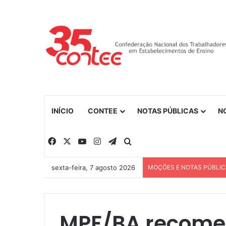
INÍCIO
CONTEE
NOTAS PÚBLICAS
N
Facebook
X
YouTube
Instagram
Telegram
Procurar por
sexta-feira, 7 agosto 2026
MOÇÕES E NOTAS PÚBLI
MPF/BA recomen