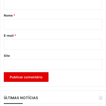
á
r
Nome
*
i
o
*
E-mail
*
Site
ÚLTIMAS NOTÍCIAS