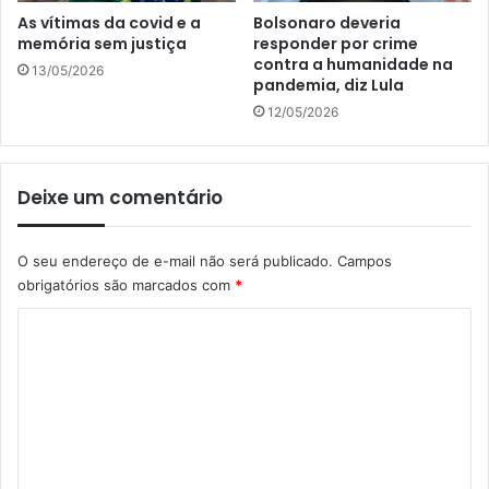
As vítimas da covid e a
Bolsonaro deveria
memória sem justiça
responder por crime
contra a humanidade na
13/05/2026
pandemia, diz Lula
12/05/2026
Deixe um comentário
O seu endereço de e-mail não será publicado.
Campos
obrigatórios são marcados com
*
C
o
m
e
n
t