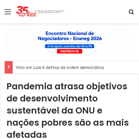
Menu
P
Voto em Lula é defesa da ordem democrática
Pandemia atrasa objetivos
de desenvolvimento
sustentável da ONU e
nações pobres são as mais
afetadas