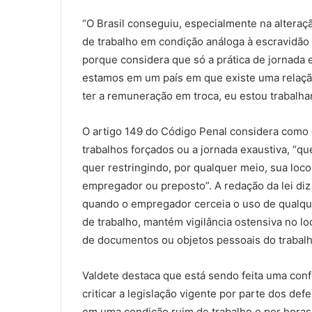
“O Brasil conseguiu, especialmente na alteraçã
de trabalho em condição análoga à escravidão
porque considera que só a prática de jornada e
estamos em um país em que existe uma relação 
ter a remuneração em troca, eu estou trabalha
O artigo 149 do Código Penal considera como
trabalhos forçados ou a jornada exaustiva, “q
quer restringindo, por qualquer meio, sua loc
empregador ou preposto”. A redação da lei diz 
quando o empregador cerceia o uso de qualque
de trabalho, mantém vigilância ostensiva no lo
de documentos ou objetos pessoais do trabalha
Valdete destaca que está sendo feita uma conf
criticar a legislação vigente por parte dos def
em uma condição ruim de trabalho e por horas 