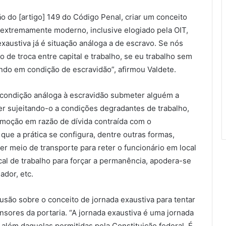
o do [artigo] 149 do Código Penal, criar um conceito
 extremamente moderno, inclusive elogiado pela OIT,
xaustiva já é situação análoga a de escravo. Se nós
de troca entre capital e trabalho, se eu trabalho sem
ndo em condição de escravidão”, afirmou Valdete.
 condição análoga à escravidão submeter alguém a
uer sujeitando-o a condições degradantes de trabalho,
omoção em razão de dívida contraída com o
que a prática se configura, dentre outras formas,
r meio de transporte para reter o funcionário em local
cal de trabalho para forçar a permanência, apodera-se
dor, etc.
usão sobre o conceito de jornada exaustiva para tentar
ensores da portaria. “A jornada exaustiva é uma jornada
além daquelas permitidas pela Constituição federal. É