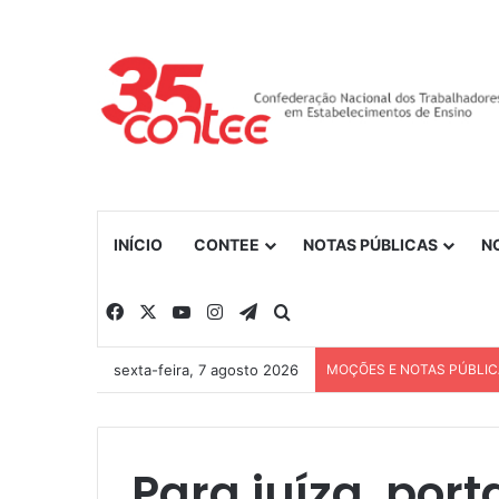
INÍCIO
CONTEE
NOTAS PÚBLICAS
N
Facebook
X
YouTube
Instagram
Telegram
Procurar por
sexta-feira, 7 agosto 2026
MOÇÕES E NOTAS PÚBLI
Para juíza, port