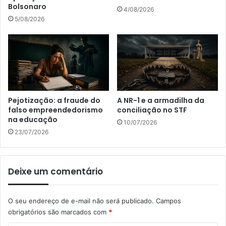
Bolsonaro
4/08/2026
5/08/2026
Pejotização: a fraude do
A NR-1 e a armadilha da
falso empreendedorismo
conciliação no STF
na educação
10/07/2026
23/07/2026
Deixe um comentário
O seu endereço de e-mail não será publicado.
Campos
obrigatórios são marcados com
*