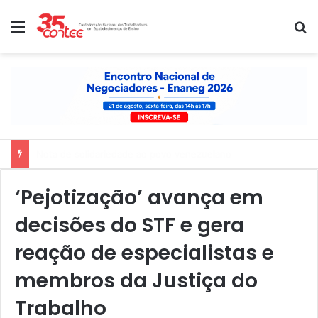
Menu
P
Nota de solidariedade ao povo venezuelano
‘Pejotização’ avança em
decisões do STF e gera
reação de especialistas e
membros da Justiça do
Trabalho