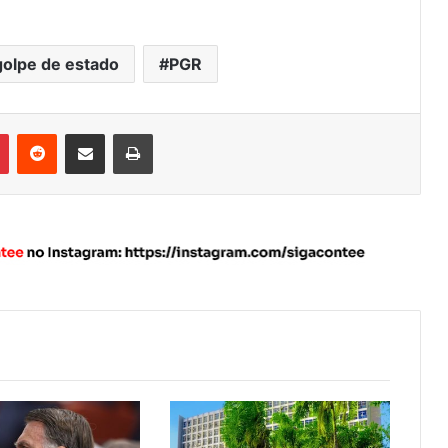
golpe de estado
PGR
Pinterest
Reddit
Compartilhar via e-mail
Imprimir