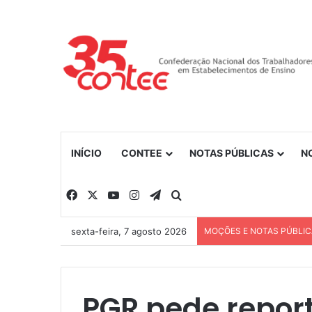
INÍCIO
CONTEE
NOTAS PÚBLICAS
N
Facebook
X
YouTube
Instagram
Telegram
Procurar por
sexta-feira, 7 agosto 2026
MOÇÕES E NOTAS PÚBLI
PGR pede repo