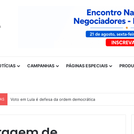
OTÍCIAS
CAMPANHAS
PÁGINAS ESPECIAIS
PROD
CAS
Nota de solidariedade ao povo venezuelano
rtagem de