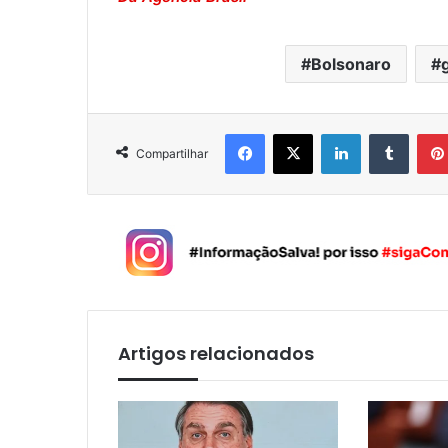
Bolsonaro
Facebook
X
Linkedin
Tumblr
Compartilhar
Artigos relacionados