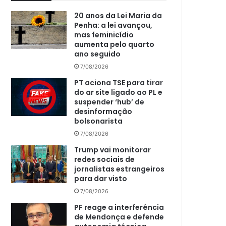
20 anos da Lei Maria da
Penha: a lei avançou,
mas feminicídio
aumenta pelo quarto
ano seguido
7/08/2026
PT aciona TSE para tirar
do ar site ligado ao PL e
suspender ‘hub’ de
desinformação
bolsonarista
7/08/2026
Trump vai monitorar
redes sociais de
jornalistas estrangeiros
para dar visto
7/08/2026
PF reage a interferência
de Mendonça e defende