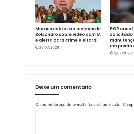
Moraes cobra explicações de
PGR orient
Bolsonaro sobre vídeo com IA
solicitado
e alerta para crime eleitoral
manutençã
em prisão 
29/07/2026
2/07/2026
Deixe um comentário
O seu endereço de e-mail não será publicado.
Campo
C
o
m