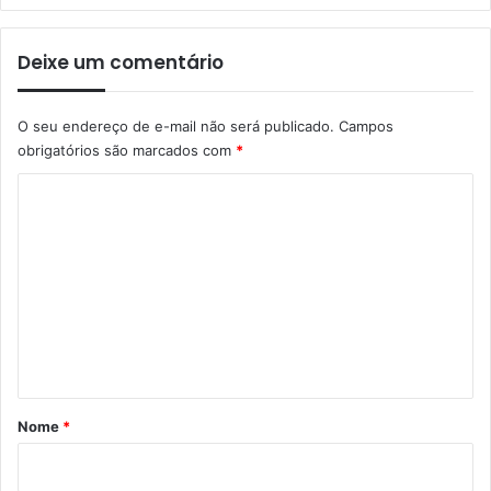
Deixe um comentário
O seu endereço de e-mail não será publicado.
Campos
obrigatórios são marcados com
*
C
o
m
e
n
t
á
r
Nome
*
i
o