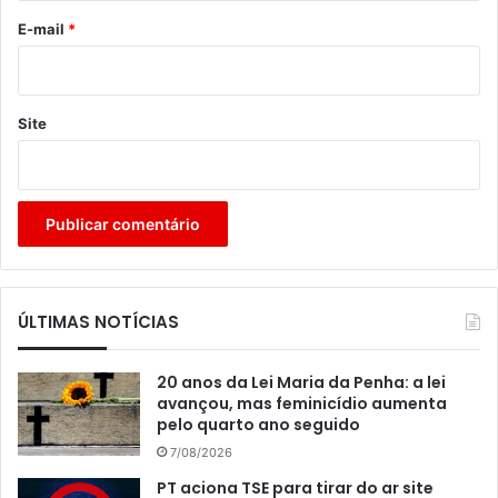
*
E-mail
*
Site
ÚLTIMAS NOTÍCIAS
20 anos da Lei Maria da Penha: a lei
avançou, mas feminicídio aumenta
pelo quarto ano seguido
7/08/2026
PT aciona TSE para tirar do ar site