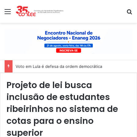
Menu
P
Voto em Lula é defesa da ordem democrática
Projeto de lei busca
inclusão de estudantes
ribeirinhos no sistema de
cotas para o ensino
superior