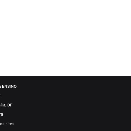
 ENSINO
E
lia, DF
78
os sites