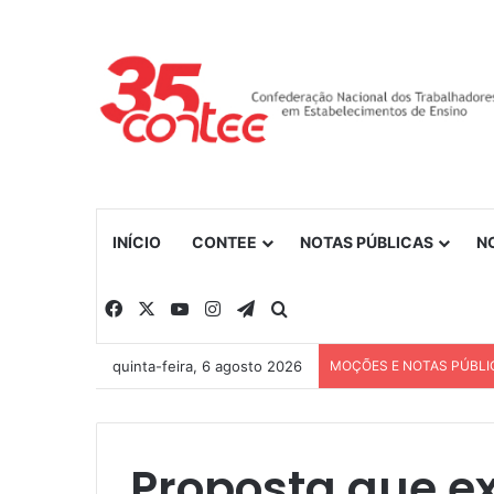
INÍCIO
CONTEE
NOTAS PÚBLICAS
N
Facebook
X
YouTube
Instagram
Telegram
Procurar por
quinta-feira, 6 agosto 2026
MOÇÕES E NOTAS PÚBLI
Proposta que e