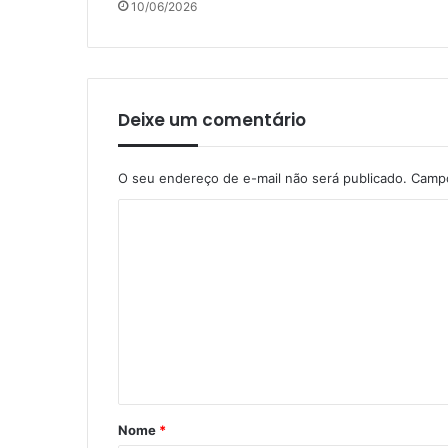
10/06/2026
Deixe um comentário
O seu endereço de e-mail não será publicado.
Campo
C
o
m
e
n
t
á
r
Nome
*