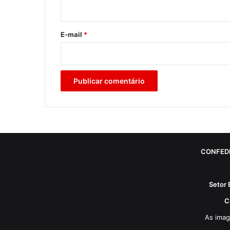
i
o
*
E-mail
*
CONFED
Setor 
C
As imag