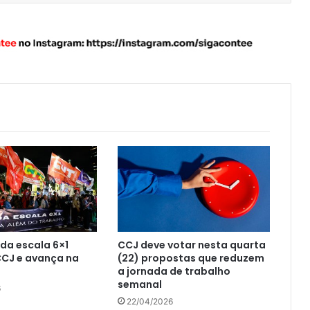
 da escala 6×1
CCJ deve votar nesta quarta
CCJ e avança na
(22) propostas que reduzem
a jornada de trabalho
semanal
6
22/04/2026