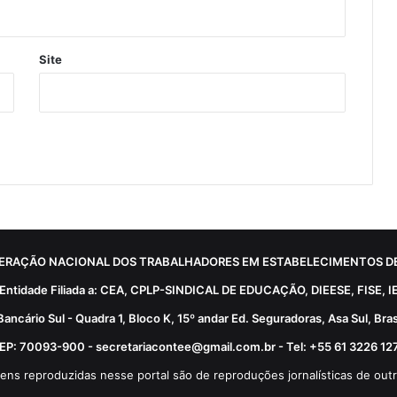
Site
ERAÇÃO NACIONAL DOS TRABALHADORES EM ESTABELECIMENTOS DE
Entidade Filiada a: CEA, CPLP-SINDICAL DE EDUCAÇÃO, DIEESE, FISE, I
Bancário Sul - Quadra 1, Bloco K, 15º andar Ed. Seguradoras, Asa Sul, Brasí
EP: 70093-900 - secretariacontee@gmail.com.br - Tel: +55 61 3226 12
ens reproduzidas nesse portal são de reproduções jornalísticas de outr