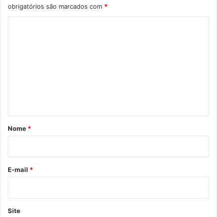
obrigatórios são marcados com
*
C
o
m
e
n
t
á
r
Nome
*
i
o
*
E-mail
*
Site