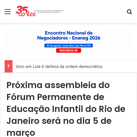
Menu
P
Voto em Lula é defesa da ordem democrática
Próxima assembleia do
Fórum Permanente de
Educação Infantil do Rio de
Janeiro será no dia 5 de
março