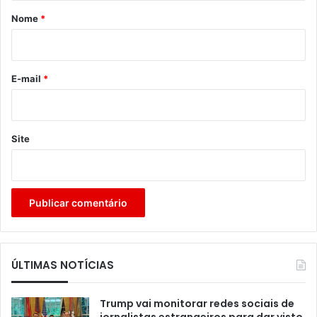
r
Nome
*
i
o
*
E-mail
*
Site
ÚLTIMAS NOTÍCIAS
Trump vai monitorar redes sociais de