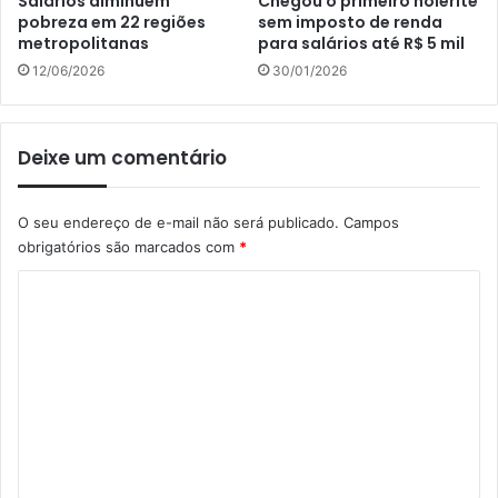
Salários diminuem
Chegou o primeiro holerite
pobreza em 22 regiões
sem imposto de renda
metropolitanas
para salários até R$ 5 mil
12/06/2026
30/01/2026
Deixe um comentário
O seu endereço de e-mail não será publicado.
Campos
obrigatórios são marcados com
*
C
o
m
e
n
t
á