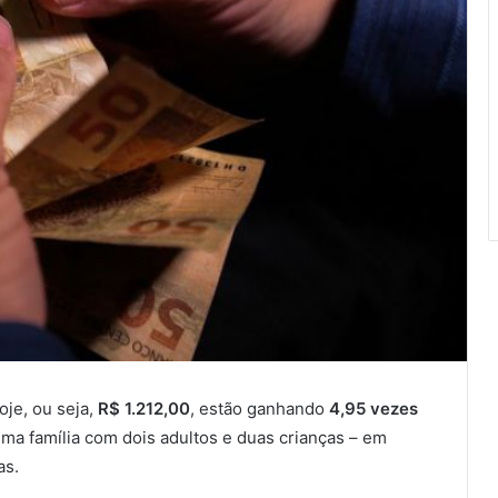
oje, ou seja,
R$ 1.212,00
, estão ganhando
4,95 vezes
a família com dois adultos e duas crianças – em
as.