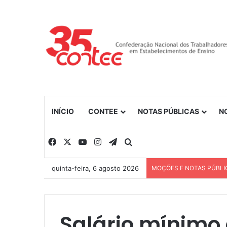
INÍCIO
CONTEE
NOTAS PÚBLICAS
N
Facebook
X
YouTube
Instagram
Telegram
Procurar por
quinta-feira, 6 agosto 2026
MOÇÕES E NOTAS PÚBLI
Salário mínimo 