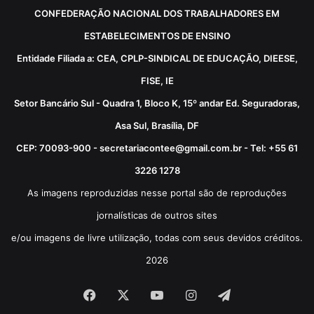
CONFEDERAÇÃO NACIONAL DOS TRABALHADORES EM
ESTABELECIMENTOS DE ENSINO
Entidade Filiada a: CEA, CPLP-SINDICAL DE EDUCAÇÃO, DIEESE,
FISE, IE
Setor Bancário Sul - Quadra 1, Bloco K, 15º andar Ed. Seguradoras,
Asa Sul, Brasília, DF
CEP: 70093-900 - secretariacontee@gmail.com.br - Tel: +55 61
3226 1278
As imagens reproduzidas nesse portal são de reproduções
jornalísticas de outros sites
e/ou imagens de livre utilização, todas com seus devidos créditos.
2026
Facebook
X
YouTube
Instagram
Telegram