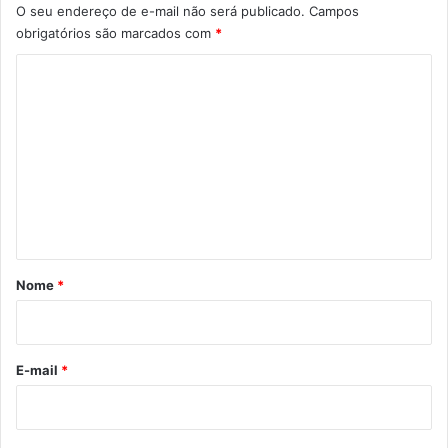
O seu endereço de e-mail não será publicado.
Campos
obrigatórios são marcados com
*
C
o
m
e
n
t
á
r
Nome
*
i
o
*
E-mail
*