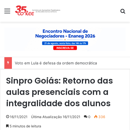
Menu
P
Nota de solidariedade ao povo venezuelano
Sinpro Goiás: Retorno das
aulas presenciais com a
integralidade dos alunos
16/11/2021
Última Atualização 16/11/2021
0
336
5 minutos de leitura