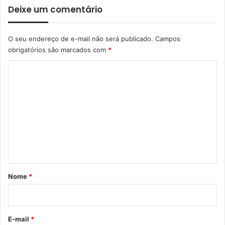
Deixe um comentário
O seu endereço de e-mail não será publicado.
Campos
obrigatórios são marcados com
*
C
o
m
e
n
t
á
r
Nome
*
i
o
*
E-mail
*