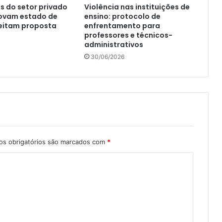
s do setor privado
Violência nas instituições de
rovam estado de
ensino: protocolo de
jeitam proposta
enfrentamento para
professores e técnicos-
administrativos
30/06/2026
s obrigatórios são marcados com
*