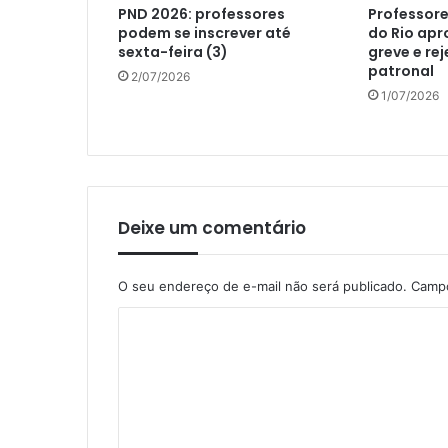
PND 2026: professores
Professore
podem se inscrever até
do Rio ap
sexta-feira (3)
greve e re
patronal
2/07/2026
1/07/2026
Deixe um comentário
O seu endereço de e-mail não será publicado.
Campo
C
o
m
e
n