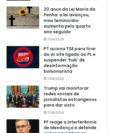
20 anos da Lei Maria da
Penha: a lei avançou,
mas feminicídio
aumenta pelo quarto
ano seguido
7/08/2026
PT aciona TSE para tirar
do ar site ligado ao PL e
suspender ‘hub’ de
desinformação
bolsonarista
7/08/2026
Trump vai monitorar
redes sociais de
jornalistas estrangeiros
para dar visto
7/08/2026
PF reage a interferência
de Mendonça e defende