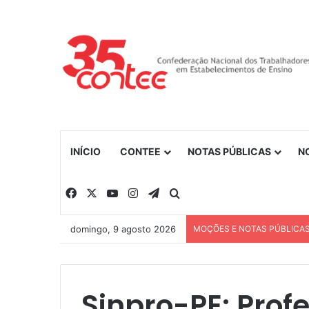
INÍCIO
CONTEE
NOTAS PÚBLICAS
N
Facebook
X
YouTube
Instagram
Telegram
Procurar por
domingo, 9 agosto 2026
MOÇÕES E NOTAS PÚBLICA
Sinpro-PE: Prof