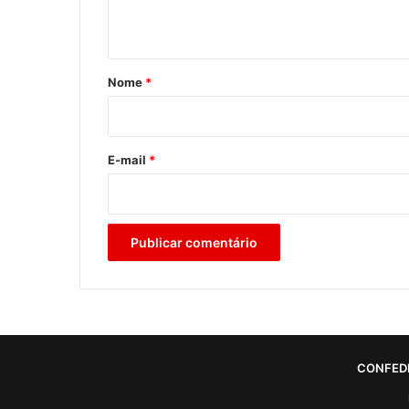
t
á
r
Nome
*
i
o
*
E-mail
*
CONFED