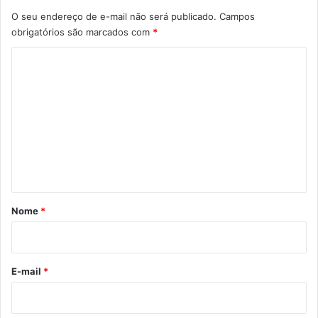
O seu endereço de e-mail não será publicado.
Campos
obrigatórios são marcados com
*
C
o
m
e
n
t
á
r
Nome
*
i
o
*
E-mail
*