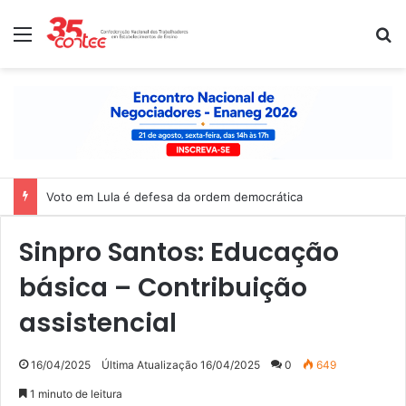
Menu
P
Voto em Lula é defesa da ordem democrática
Sinpro Santos: Educação
básica – Contribuição
assistencial
16/04/2025
Última Atualização 16/04/2025
0
649
1 minuto de leitura