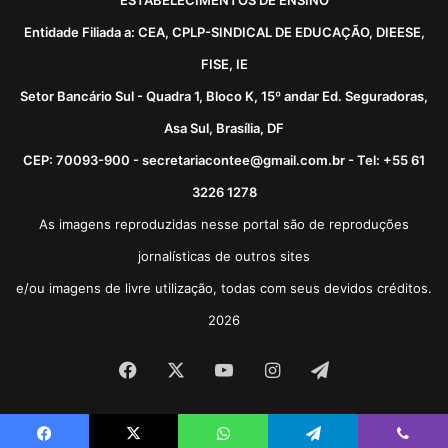
ESTABELECIMENTOS DE ENSINO
Entidade Filiada a: CEA, CPLP-SINDICAL DE EDUCAÇÃO, DIEESE,
FISE, IE
Setor Bancário Sul - Quadra 1, Bloco K, 15º andar Ed. Seguradoras,
Asa Sul, Brasília, DF
CEP: 70093-900 - secretariacontee@gmail.com.br - Tel: +55 61
3226 1278
As imagens reproduzidas nesse portal são de reproduções
jornalísticas de outros sites
e/ou imagens de livre utilização, todas com seus devidos créditos.
2026
Facebook
X
YouTube
Instagram
Telegram