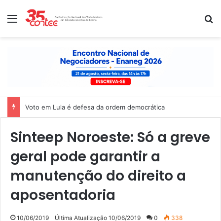
Menu
P
Nota de solidariedade ao povo venezuelano
Sinteep Noroeste: Só a greve
geral pode garantir a
manutenção do direito a
aposentadoria
10/06/2019
Última Atualização 10/06/2019
0
338