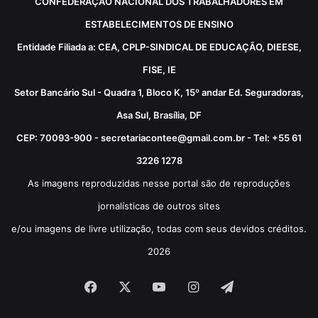
CONFEDERAÇÃO NACIONAL DOS TRABALHADORES EM
ESTABELECIMENTOS DE ENSINO
Entidade Filiada a: CEA, CPLP-SINDICAL DE EDUCAÇÃO, DIEESE,
FISE, IE
Setor Bancário Sul - Quadra 1, Bloco K, 15º andar Ed. Seguradoras,
Asa Sul, Brasília, DF
CEP: 70093-900 - secretariacontee@gmail.com.br - Tel: +55 61
3226 1278
As imagens reproduzidas nesse portal são de reproduções
jornalísticas de outros sites
e/ou imagens de livre utilização, todas com seus devidos créditos.
2026
Facebook
X
YouTube
Instagram
Telegram