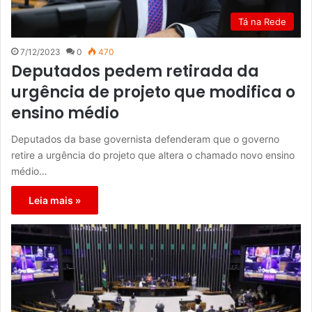
Tá na Rede
7/12/2023
0
470
Deputados pedem retirada da
urgência de projeto que modifica o
ensino médio
Deputados da base governista defenderam que o governo
retire a urgência do projeto que altera o chamado novo ensino
médio…
Leia mais »