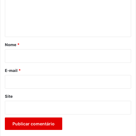
e
n
t
á
r
Nome
*
i
o
*
E-mail
*
Site