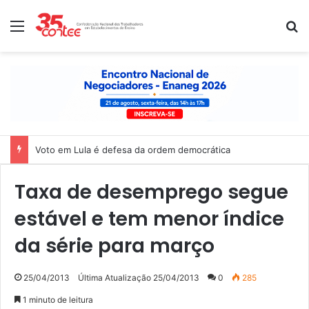
Menu
P
Voto em Lula é defesa da ordem democrática
Taxa de desemprego segue
estável e tem menor índice
da série para março
25/04/2013
Última Atualização 25/04/2013
0
285
1 minuto de leitura