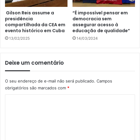
Gilson Reis assume a
“É impossível pensar em
presidência
democracia sem
compartilhada da CEA em
assegurar acesso à
evento histórico em Cuba
educação de qualidade”
13/02/2025
14/03/2024
Deixe um comentário
O seu endereço de e-mail não será publicado.
Campos
obrigatórios são marcados com
*
C
o
m
e
n