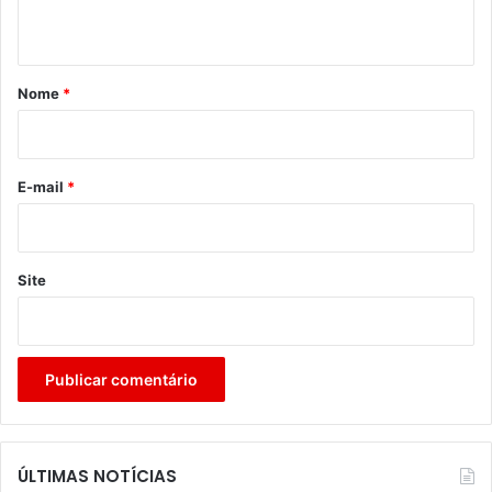
t
á
r
Nome
*
i
o
*
E-mail
*
Site
ÚLTIMAS NOTÍCIAS