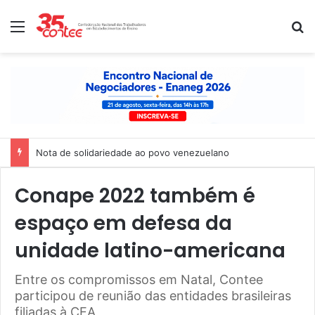
Menu
P
Nota de solidariedade ao povo venezuelano
Conape 2022 também é
espaço em defesa da
unidade latino-americana
Entre os compromissos em Natal, Contee
participou de reunião das entidades brasileiras
filiadas à CEA