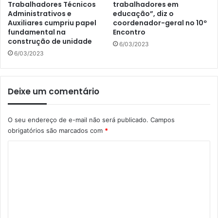
Trabalhadores Técnicos
trabalhadores em
Administrativos e
educação”, diz o
Auxiliares cumpriu papel
coordenador-geral no 10º
fundamental na
Encontro
construção de unidade
6/03/2023
6/03/2023
Deixe um comentário
O seu endereço de e-mail não será publicado.
Campos
obrigatórios são marcados com
*
C
o
m
e
n