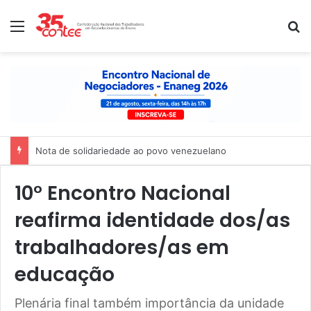
Menu
P
Nota de solidariedade ao povo venezuelano
10° Encontro Nacional
reafirma identidade dos/as
trabalhadores/as em
educação
Plenária final também importância da unidade