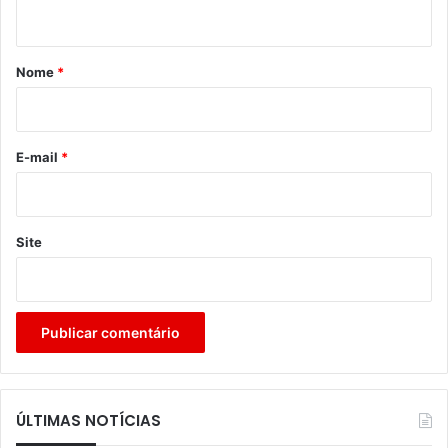
t
á
r
Nome
*
i
o
*
E-mail
*
Site
ÚLTIMAS NOTÍCIAS