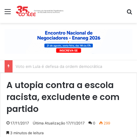
Menu
P
Nota de solidariedade ao povo venezuelano
A utopia contra a escola
racista, excludente e com
partido
17/11/2017
Última Atualização 17/11/2017
0
299
3 minutos de leitura