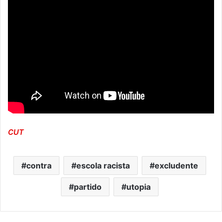
CUT
contra
escola racista
excludente
partido
utopia