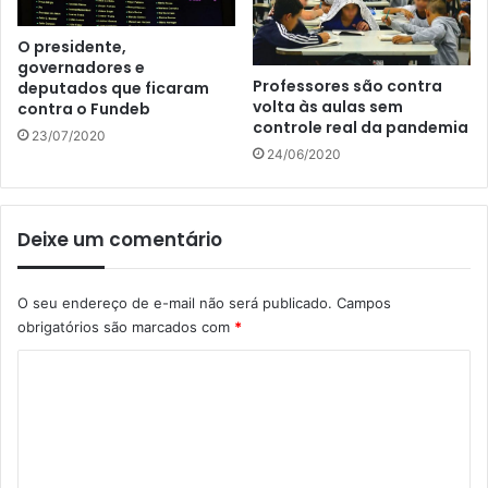
O presidente,
governadores e
Professores são contra
deputados que ficaram
volta às aulas sem
contra o Fundeb
controle real da pandemia
23/07/2020
24/06/2020
Deixe um comentário
O seu endereço de e-mail não será publicado.
Campos
obrigatórios são marcados com
*
C
o
m
e