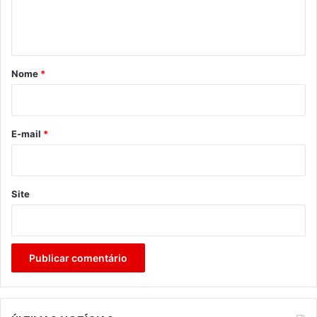
n
t
á
r
Nome
*
i
o
*
E-mail
*
Site