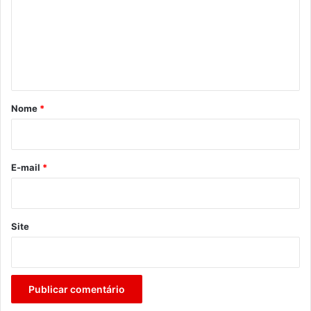
m
e
n
t
á
r
Nome
*
i
o
*
E-mail
*
Site