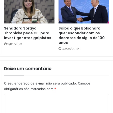
Senadora Soraya
Saiba o que Bolsonaro
Thronicke pede CPI para
quer esconder com os
investigar atos golpistas
decretos de sigilo de 100
anos
9/01/2023
30/08/2022
Deixe um comentário
O seu endereço de e-mail não será publicado.
Campos
obrigatórios são marcados com
*
C
o