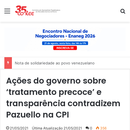
Menu
P
Nota de solidariedade ao povo venezuelano
Ações do governo sobre
‘tratamento precoce’ e
transparência contradizem
Pazuello na CPI
21/05/2021
Última Atualização 21/05/2021
0
356