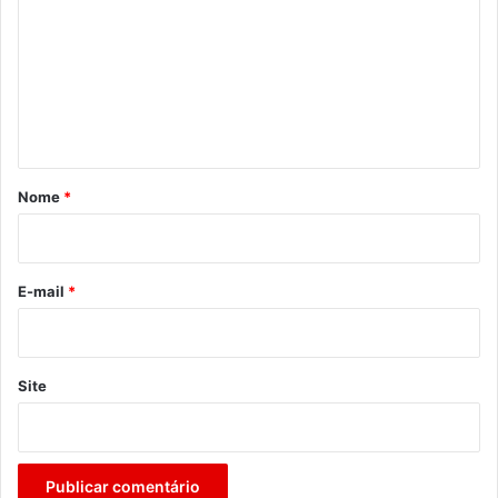
m
e
n
t
á
r
Nome
*
i
o
*
E-mail
*
Site