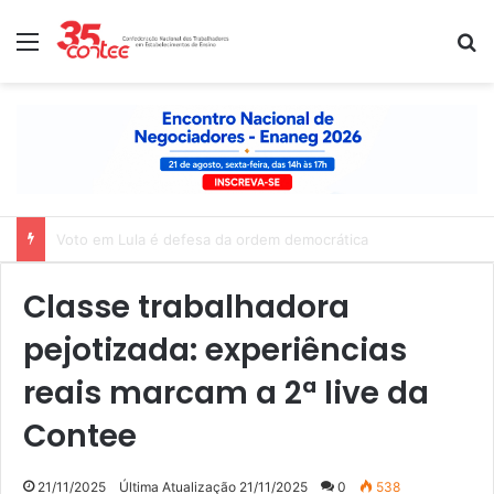
Menu
P
Nota de solidariedade ao povo venezuelano
Classe trabalhadora
pejotizada: experiências
reais marcam a 2ª live da
Contee
21/11/2025
Última Atualização 21/11/2025
0
538