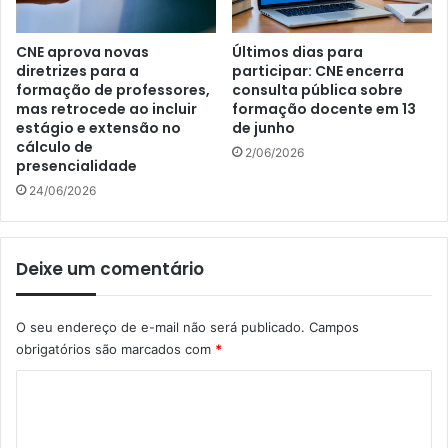
CNE aprova novas
Últimos dias para
diretrizes para a
participar: CNE encerra
formação de professores,
consulta pública sobre
mas retrocede ao incluir
formação docente em 13
estágio e extensão no
de junho
cálculo de
2/06/2026
presencialidade
24/06/2026
Deixe um comentário
O seu endereço de e-mail não será publicado.
Campos
obrigatórios são marcados com
*
C
o
m