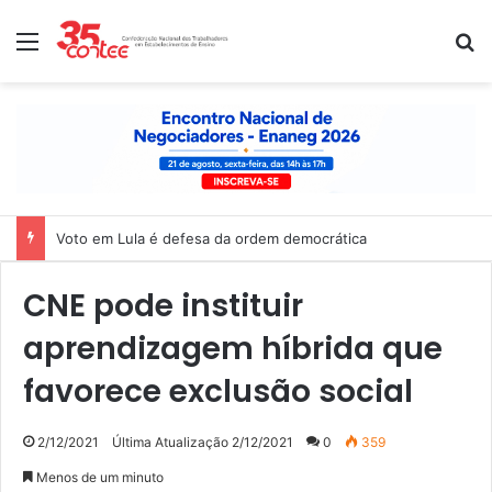
Menu
P
Voto em Lula é defesa da ordem democrática
CNE pode instituir
aprendizagem híbrida que
favorece exclusão social
2/12/2021
Última Atualização 2/12/2021
0
359
Menos de um minuto