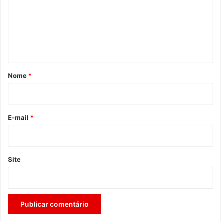
e
n
t
á
r
Nome
*
i
o
*
E-mail
*
Site