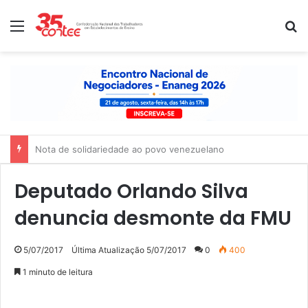
Menu
P
Nota de solidariedade ao povo venezuelano
Deputado Orlando Silva
denuncia desmonte da FMU
5/07/2017
Última Atualização 5/07/2017
0
400
1 minuto de leitura