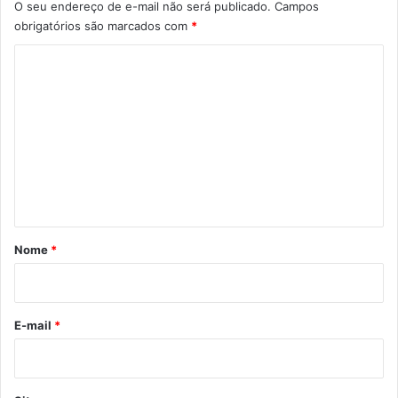
O seu endereço de e-mail não será publicado.
Campos
obrigatórios são marcados com
*
C
o
m
e
n
t
á
r
Nome
*
i
o
*
E-mail
*