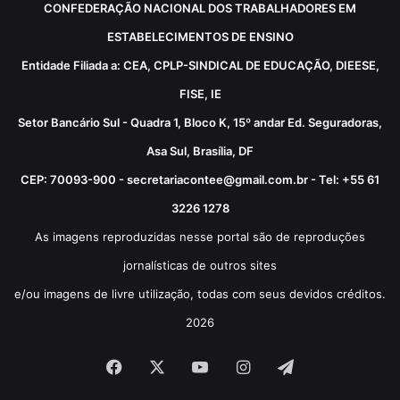
CONFEDERAÇÃO NACIONAL DOS TRABALHADORES EM
ESTABELECIMENTOS DE ENSINO
Entidade Filiada a: CEA, CPLP-SINDICAL DE EDUCAÇÃO, DIEESE,
FISE, IE
Setor Bancário Sul - Quadra 1, Bloco K, 15º andar Ed. Seguradoras,
Asa Sul, Brasília, DF
CEP: 70093-900 - secretariacontee@gmail.com.br - Tel: +55 61
3226 1278
As imagens reproduzidas nesse portal são de reproduções
jornalísticas de outros sites
e/ou imagens de livre utilização, todas com seus devidos créditos.
2026
Facebook
X
YouTube
Instagram
Telegram