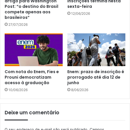
artigo para Washington
inscrições termina nesta
Post: “o destino do Brasil
sexta-feira
compete apenas aos
12/06/2026
brasileiros”
27/07/2026
Com nota do Enem, Fies e
Enem: prazo de inscrição é
Prouni democratizam
prorrogado até dia 12 de
acesso à graduação
junho
10/06/2026
8/06/2026
Deixe um comentário
O seu endereço de e-mail não será publicado.
Campos