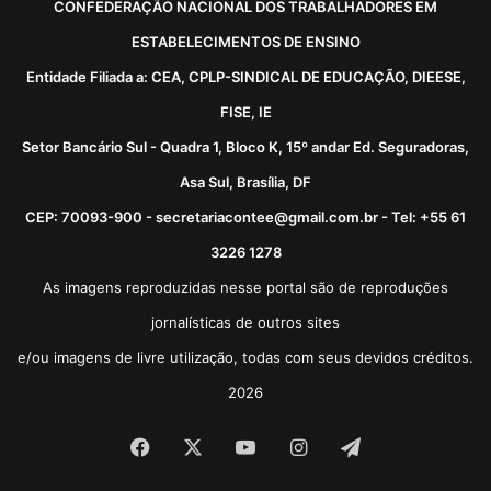
CONFEDERAÇÃO NACIONAL DOS TRABALHADORES EM
ESTABELECIMENTOS DE ENSINO
Entidade Filiada a: CEA, CPLP-SINDICAL DE EDUCAÇÃO, DIEESE,
FISE, IE
Setor Bancário Sul - Quadra 1, Bloco K, 15º andar Ed. Seguradoras,
Asa Sul, Brasília, DF
CEP: 70093-900 - secretariacontee@gmail.com.br - Tel: +55 61
3226 1278
As imagens reproduzidas nesse portal são de reproduções
jornalísticas de outros sites
e/ou imagens de livre utilização, todas com seus devidos créditos.
2026
Facebook
X
YouTube
Instagram
Telegram