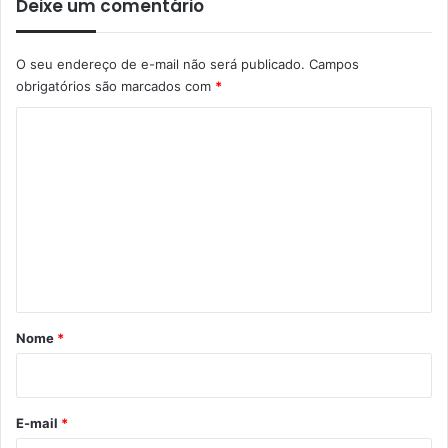
Deixe um comentário
O seu endereço de e-mail não será publicado.
Campos
obrigatórios são marcados com
*
C
o
m
e
n
t
á
r
Nome
*
i
o
*
E-mail
*