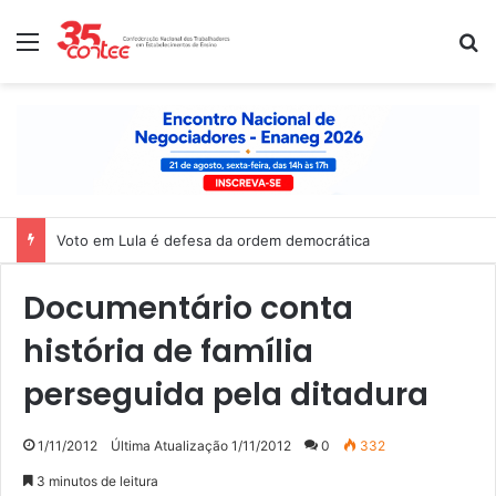
Menu
P
Voto em Lula é defesa da ordem democrática
Documentário conta
história de família
perseguida pela ditadura
1/11/2012
Última Atualização 1/11/2012
0
332
3 minutos de leitura