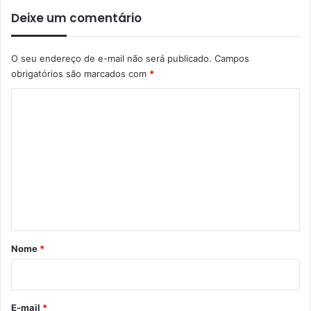
Deixe um comentário
O seu endereço de e-mail não será publicado.
Campos
obrigatórios são marcados com
*
C
o
m
e
n
t
á
r
Nome
*
i
o
*
E-mail
*