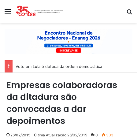
Menu
P
Voto em Lula é defesa da ordem democrática
Empresas colaboradoras
da ditadura são
convocadas a dar
depoimentos
26/02/2015
Última Atualização 26/02/2015
0
303