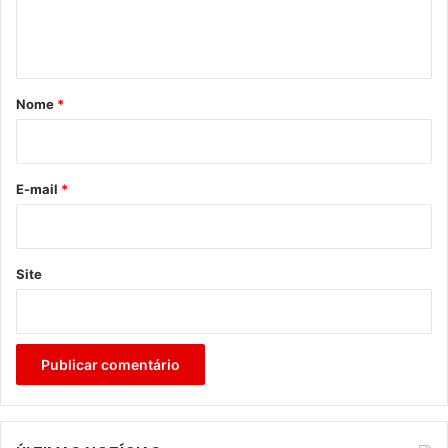
n
t
á
r
Nome
*
i
o
*
E-mail
*
Site