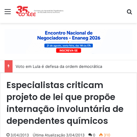
Menu
P
Voto em Lula é defesa da ordem democrática
Especialistas criticam
projeto de lei que propõe
internação involuntária de
dependentes químicos
3/04/2013
Última Atualização 3/04/2013
0
310