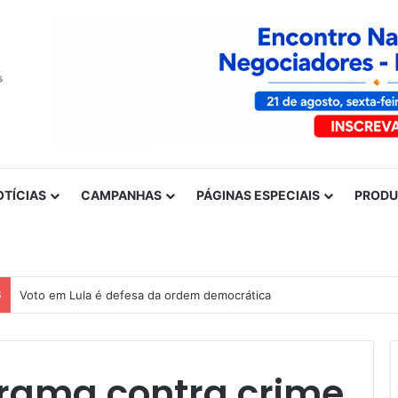
OTÍCIAS
CAMPANHAS
PÁGINAS ESPECIAIS
PROD
S
Nota de solidariedade ao povo venezuelano
grama contra crime